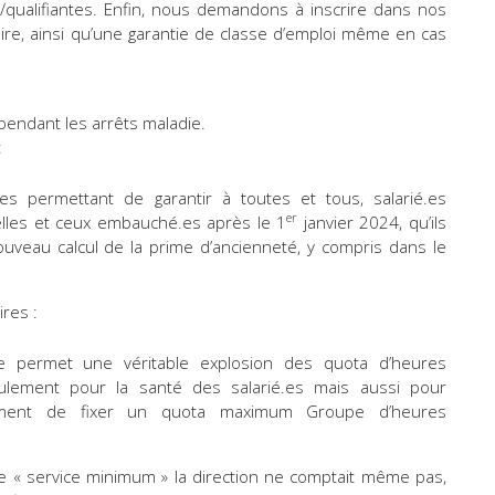
s/qualifiantes. Enfin, nous demandons à inscrire dans nos
aire, ainsi qu’une garantie de classe d’emploi même en cas
t pendant les arrêts maladie.
:
 permettant de garantir à toutes et tous, salarié.es
er
elles et ceux embauché.es après le 1
janvier 2024, qu’ils
uveau calcul de la prime d’ancienneté, y compris dans le
res :
ive permet une véritable explosion des quota d’heures
ulement pour la santé des salarié.es mais aussi pour
mment de fixer un quota maximum Groupe d’heures
de « service minimum » la direction ne comptait même pas,