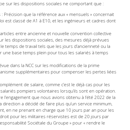
pe sur les dispositions sociales ne comportant que :
ns : Précision que la référence aux « mensuels » concernait
loi est classé de A1 à E10, et les ingénieurs et cadres dont
articles entre ancienne et nouvelle convention collective
sur les dispositions sociales, des mesures déjà prévues
e temps de travail tels que les jours d’ancienneté ou la
ur une base temps plein pour tous les salariés à temps
révue dans la NCC sur les modifications de la prime
canisme supplémentaires pour compenser les pertes liées
 complément de salaire, comme c’est le déjà cas pour les
s salariés pompiers volontaires lorsqu’ils sont en opération.
scrire l’engagement que nous avions obtenu à l’été 2022 de la
la direction a décidé de faire plus qu’un service minimum,
t, en ne prenant en charge que 10 jours par an pour les
roit pour les militaires réservistes est de 20 jours par
 Responsabilité Sociétale du Groupe » pour « rendre le