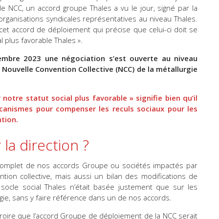
e NCC, un accord groupe Thales a vu le jour, signé par la
 organisations syndicales représentatives au niveau Thales.
et accord de déploiement qui précise que celui-ci doit se
l plus favorable Thales ».
embre 2023 une négociation s’est ouverte au niveau
 Nouvelle Convention Collective (NCC) de la métallurgie
notre statut social plus favorable » signifie bien qu’il
canismes pour compenser les reculs sociaux pour les
ntion.
la direction ?
n complet de nos accords Groupe ou sociétés impactés par
ention collective, mais aussi un bilan des modifications de
socle social Thales n’était basée justement que sur les
rgie, sans y faire référence dans un de nos accords.
croire que l’accord Groupe de déploiement de la NCC serait