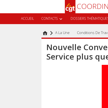
Aller
Recherche
COORDIN
au
contenu
principal
ACCUEIL
CONTACTS
DOSSIERS THÉMATIQUE
A La Une
Conditions De Trava
Nouvelle Conven
Service plus q