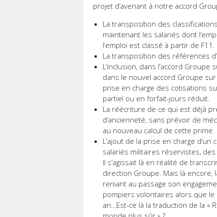
projet d’avenant à notre accord Grou
La transposition des classificatio
maintenant les salariés dont l’emp
l’emploi est classé à partir de F11.
La transposition des références d’
L’inclusion, dans l’accord Groupe 
dans le nouvel accord Groupe sur l
prise en charge des cotisations s
partiel ou en forfait-jours réduit.
La réécriture de ce qui est déjà p
d’ancienneté, sans prévoir de mé
au nouveau calcul de cette prime.
L’ajout de la prise en charge d’un
salariés militaires réservistes, de
Il s’agissait là en réalité de tran
direction Groupe. Mais là encore, 
reniant au passage son engagemen
pompiers volontaires alors que le d
an…Est-ce là la traduction de la «
monde plus sûr » ?