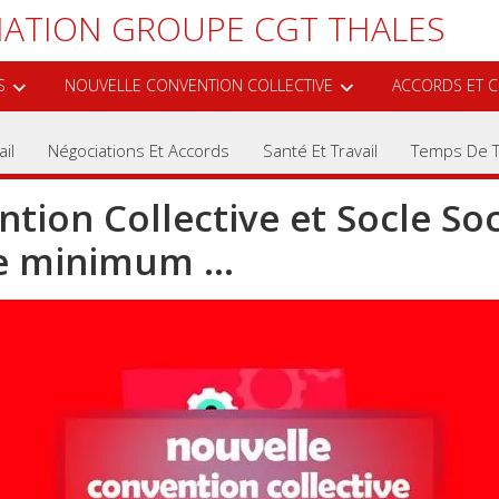
ATION GROUPE CGT THALES
S
NOUVELLE CONVENTION COLLECTIVE
ACCORDS ET C
il
Négociations Et Accords
Santé Et Travail
Temps De T
tion Collective et Socle Soc
ue minimum …