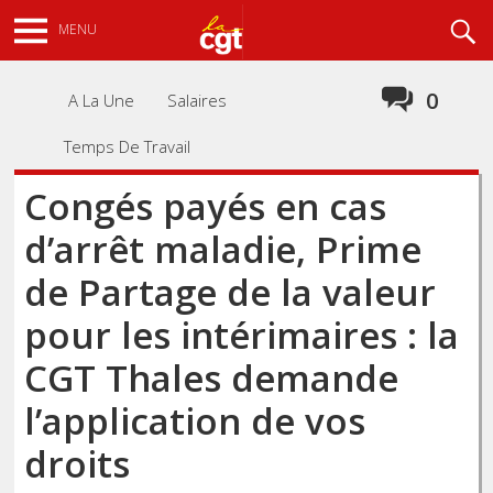
Aller
Recherche
MENU
au
contenu
principal
0
A La Une
Salaires
Temps De Travail
Congés payés en cas
d’arrêt maladie, Prime
de Partage de la valeur
pour les intérimaires : la
CGT Thales demande
l’application de vos
droits