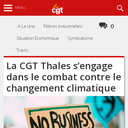
Aller
Recherche
MENU
au
contenu
principal
0
A La Une
Filières Industrielles
Situation Économique
Syndicalisme
Tracts
La CGT Thales s’engage
dans le combat contre le
changement climatique