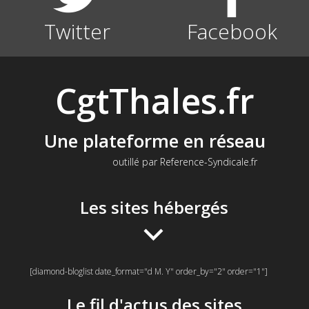
Twitter
Facebook
CgtThales.fr
Une plateforme en réseau
outillé par Reference-Syndicale.fr
Les sites hébergés
[diamond-bloglist date_format="d M. Y" order_by="2" order="1"]
Le fil d'actus des sites