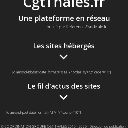
CgtThales.fr
Une plateforme en réseau
outillé par Reference-Syndicale.fr
Les sites hébergés
[diamond-bloglist date_format="d M. Y" order_by="2" order="1"]
Le fil d'actus des sites
[diamond-post date_format="d M. Y" count="10"]
© COORDINATION GROUPE CGT THALES 2010 - 2026 - Direction de publication :