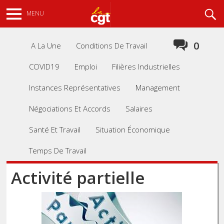
Aller
Recherche
MENU
au
contenu
principal
0
A La Une
Conditions De Travail
COVID19
Emploi
Filières Industrielles
Instances Représentatives
Management
Négociations Et Accords
Salaires
Santé Et Travail
Situation Économique
Temps De Travail
Activité partielle