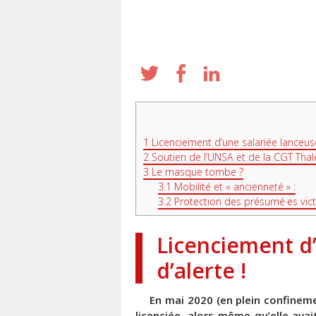
1
Licenciement d’une salariée lanceuse
2
Soutien de l’UNSA et de la CGT Thal
3
Le masque tombe ?
3.1
Mobilité et « ancienneté » :
3.2
Protection des présumé·es vict
Licenciement d’
d’alerte !
En mai 2020 (en plein confineme
licenciée, alors même qu’elle avai