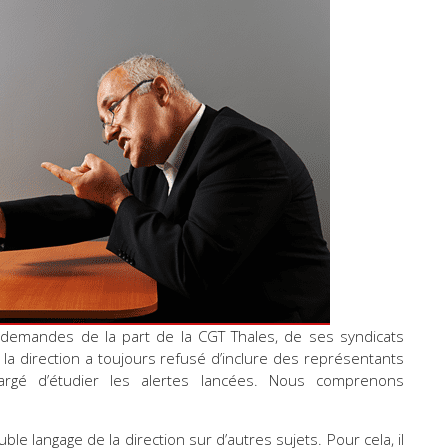
demandes de la part de la CGT Thales, de ses syndicats
la direction a toujours refusé d’inclure des représentants
rgé d’étudier les alertes lancées. Nous comprenons
ble langage de la direction sur d’autres sujets. Pour cela, il