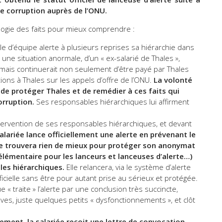
de corruption auprès de l’ONU.
logie des faits pour mieux comprendre :
e d’équipe alerte à plusieurs reprises sa hiérarchie dans
ne situation anormale, d’un « ex-salarié de Thales »,
NU mais continuerait non seulement d’être payé par Thales
ions à Thales sur les appels d’offre de l’ONU.
La volonté
n de protéger Thales et de remédier à ces faits qui
orruption.
Ses responsables hiérarchiques lui affirment
tervention de ses responsables hiérarchiques, et devant
alariée lance officiellement une alerte en prévenant le
ne trouvera rien de mieux pour protéger son anonymat
élémentaire pour les lanceurs et lanceuses d’alerte…)
les hiérarchiques.
Elle relancera, via le système d’alerte
ficielle sans être pour autant prise au sérieux et protégée.
« traite » l’alerte par une conclusion très succincte,
graves, juste quelques petits « dysfonctionnements », et clôt
ement, la salariée reçoit une lettre de convocation