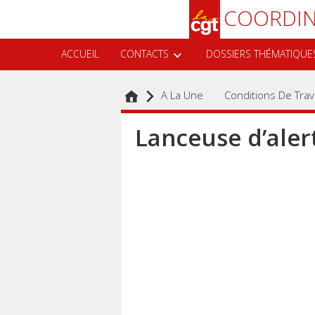
Aller
Recherche
COORDIN
au
contenu
principal
ACCUEIL
CONTACTS
DOSSIERS THÉMATIQUE
A La Une
Conditions De Trava
Lanceuse d’alert