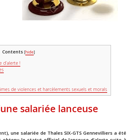
Contents
[
hide
]
 d’alerte !
es
imes de violences et harcèlements sexuels et morals
une salariée lanceuse
nt), une salariée de Thales SIX-GTS Gennevilliers a été
t obtenu le statut officiel de lanceuse d’alerte suite à