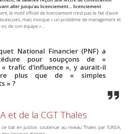
vant aller jusqu’au licenciement… licenciement
t, le motif officiel de licenciement n’est pas le fait d’avoir
douteuses, mais invoque « un problème de management et
ié·es de son équipe » …
quet National Financier (PNF) a
cédure pour soupçons de «
« trafic d’influence », y aurait-il
aire plus que de « simples
s » ?
A et de la CGT Thales
ée se bat en justice, soutenue au niveau Thales par l’UNSA,
n des lanceurs d’alerte.