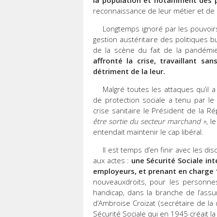
la population et notamment des pl
reconnaissance de leur métier et de l
Longtemps ignoré par les pouvoirs
gestion austéritaire des politiques 
de la scène du fait de la pandém
affronté la crise, travaillant s
détriment de la leur.
Malgré toutes les attaques qu’il
de protection sociale a tenu par l
crise sanitaire le Président de la R
être
sortie du secteur marchand »
, l
entendait maintenir le cap libéral.
Il est temps d’en finir avec les 
aux actes :
une Sécurité Sociale int
employeurs, et prenant en charge 
nouveauxdroits, pour les personne
handicap, dans la branche de l’ass
d’Ambroise Croizat (secrétaire de la
Sécurité Sociale qui en 1945 créait la