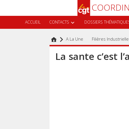
Aller
Recherche
COORDIN
au
contenu
principal
ACCUEIL
CONTACTS
DOSSIERS THÉMATIQUE
A La Une
Filières Industriell
La sante c’est l