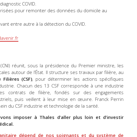
u diagnostic COVID.
urisées pour remonter des données du domicile au
vant entre autre à la détection du COVID.
avenir.fr
e (CNI) réunit, sous la présidence du Premier ministre, les
ales autour de l’État. Il structure ses travaux par filière, au
Filières (CSF)
, pour déterminer les actions spécifiques
dustrie. Chacun des 13 CSF corresponde à une industrie
des contrats de filière, fondés sur des engagements
striels, puis veillent à leur mise en œuvre. Franck Perrin
sein du CSF industrie et technologie de la santé.
ons imposer à Thales d’aller plus loin et d’investir
dical.
sanitaire dépend de nos soignants et du système de