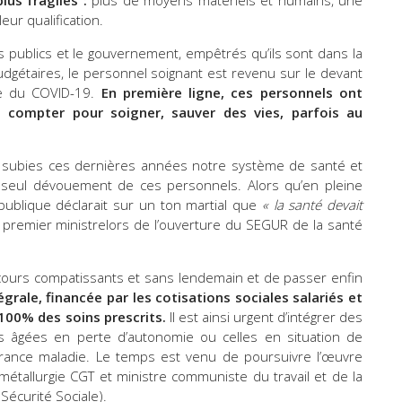
us fragiles :
plus de moyens matériels et humains, une
eur qualification.
 publics et le gouvernement, empêtrés qu’ils sont dans la
budgétaires, le personnel soignant est revenu sur le devant
ie du COVID-19.
En première ligne, ces personnels ont
ans compter pour soigner, sauver des vies, parfois au
 a subies ces dernières années notre système de santé et
e seul dévouement de ces personnels. Alors qu’en pleine
épublique déclarait sur un ton martial que
« la santé devait
e premier ministrelors de l’ouverture du SEGUR de la santé
discours compatissants et sans lendemain et de passer enfin
égrale, financée par les cotisations sociales salariés et
100% des soins prescrits.
Il est ainsi urgent d’intégrer des
s âgées en perte d’autonomie ou celles en situation de
urance maladie. Le temps est venu de poursuivre l’œuvre
 métallurgie CGT et ministre communiste du travail et de la
 Sécurité Sociale).