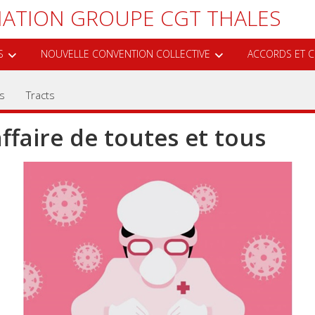
ATION GROUPE CGT THALES
S
NOUVELLE CONVENTION COLLECTIVE
ACCORDS ET C
es
Tracts
’affaire de toutes et tous