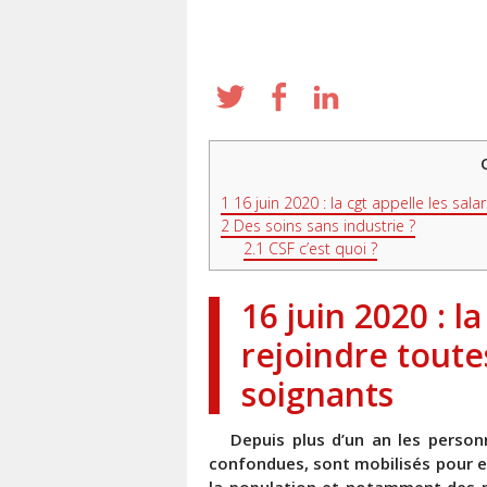
1
16 juin 2020 : la cgt appelle les sala
2
Des soins sans industrie ?
2.1
CSF c’est quoi ?
16 juin 2020 : la
rejoindre toutes
soignants
Depuis plus d’un an les person
confondues, sont mobilisés pour ex