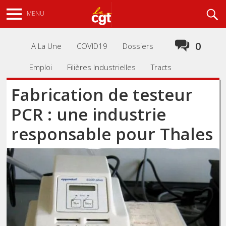
Aller
Recherche
MENU
au
contenu
principal
0
A La Une
COVID19
Dossiers
Emploi
Filières Industrielles
Tracts
Fabrication de testeur
PCR : une industrie
responsable pour Thales