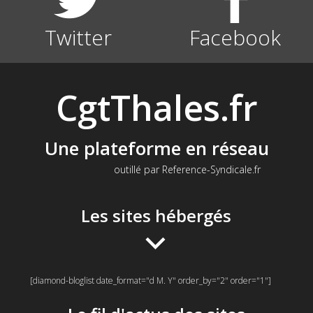
Twitter
Facebook
CgtThales.fr
Une plateforme en réseau
outillé par Reference-Syndicale.fr
Les sites hébergés
[diamond-bloglist date_format="d M. Y" order_by="2" order="1"]