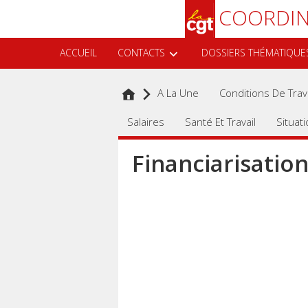
Aller
Recherche
COORDIN
au
contenu
principal
ACCUEIL
CONTACTS
DOSSIERS THÉMATIQUE
A La Une
Conditions De Trava
Salaires
Santé Et Travail
Situat
Financiarisation