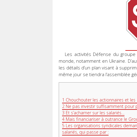
Les activités Défense du groupe 
monde, notamment en Ukraine. D’aut
les détails d’un plan visant à suppri
même jour se tiendra l’assemblée gé
1
Chouchouter les actionnaires et les
2
Ne pas investir suffisamment pour p
3
Et s’acharner sur les salariés…
4
Mais financiariser à outrance le Gr
5
Les organisations syndicales demand
salariés, qui passe par :