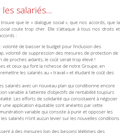
 les salariés…
trouve que le « dialogue social », que nos accords, que la
social coute trop cher. Elle s’attaque à tous nos droits et
accords :
 : volonté de baisser le budget pour l’inclusion des
icap, volonté de suppression des mesures de protection de
on de proches aidants, le coût serait trop élevé !
les et ceux qui font la richesse de notre Groupe, en
e remettre les salariés au « travail » et éludant le coût des
» les salariés avec un nouveau plan qui conditionne encore
n variable à l’atteinte d’objectifs de rentabilité toujours
alité. Les efforts de solidarité qui consistaient à négocier
 une application équitable sont anéantis par cette
émunération variable qui consiste à punir et opposer les
, les salariés n’ont aucun levier sur les nouvelles conditions
ssent à des mesures loin des besoins légitimes des