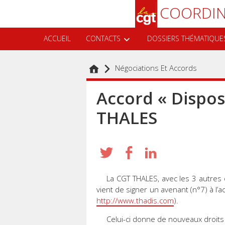
Aller
Recherche
COORDIN
au
contenu
principal
ACCUEIL
CONTACTS
DOSSIERS THÉMATIQUE
Négociations Et Accords
Accord « Disposi
THALES
La CGT THALES, avec les 3 autres 
vient de signer un avenant (n°7) à l’
http://www.thadis.com
).
Celui-ci donne de nouveaux droits