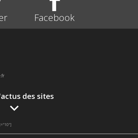
er
Facebook
.fr
d'actus des sites
t="10"]