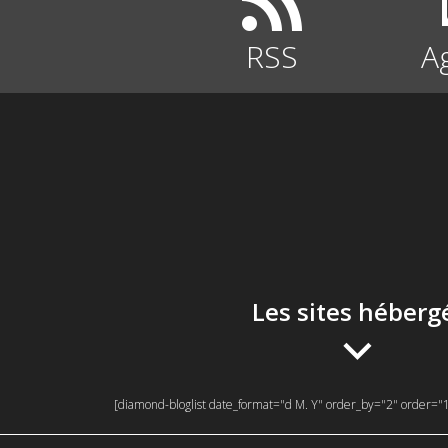
RSS
A
Les sites héberg
[diamond-bloglist date_format="d M. Y" order_by="2" order="