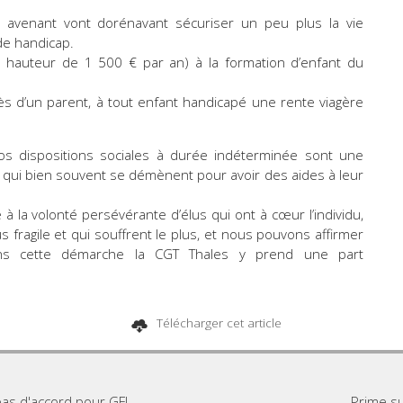
t avenant vont dorénavant sécuriser un peu plus la vie
de handicap.
(à hauteur de 1 500 € par an) à la formation d’enfant du
ès d’un parent, à tout enfant handicapé une rente viagère
os dispositions sociales à durée indéterminée sont une
 qui bien souvent se démènent pour avoir des aides à leur
 à la volonté persévérante d’élus qui ont à cœur l’individu,
us fragile et qui souffrent le plus, et nous pouvons affirmer
ns cette démarche la CGT Thales y prend une part
Télécharger cet article
pas d'accord pour GFI
Prime su