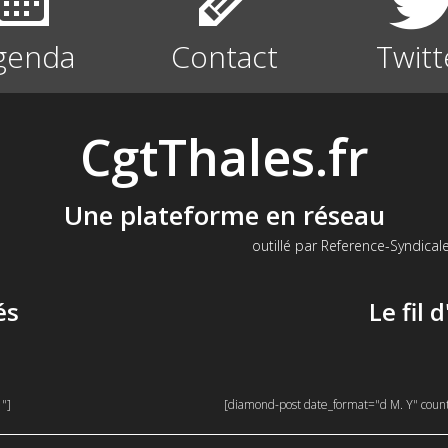
genda
Contact
Twitt
CgtThales.fr
Une plateforme en réseau
outillé par Reference-Syndicale
és
Le fil 
1"]
[diamond-post date_format="d M. Y" coun