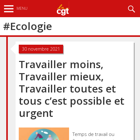
Aller
Recherche
MENU
au
contenu
#
Ecologie
principal
30 novembre 2021
Travailler moins,
Travailler mieux,
Travailler toutes et
tous c’est possible et
urgent
Temps de travail ou