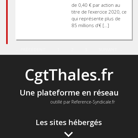
de 0,40 € par action au
titre de l’exercice 2020, ce
qui représente plus de
85 millions d’€ […]
Posts
← PRÉCÉDENT
1
2
3
SUIVANT →
navigation
CgtThales.fr
Une plateforme en réseau
outillé par Reference-Syndicale.fr
Les sites hébergés