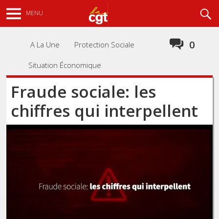
Aller
Recherche
MENU
au
contenu
principal
0
A La Une
Protection Sociale
Situation Économique
Fraude sociale: les
chiffres qui interpellent