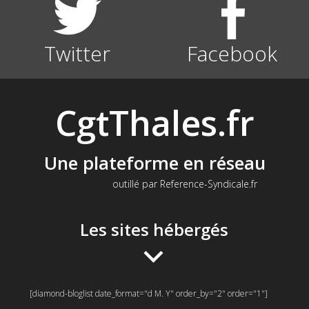
Twitter
Facebook
CgtThales.fr
Une plateforme en réseau
outillé par Reference-Syndicale.fr
Les sites hébergés
[diamond-bloglist date_format="d M. Y" order_by="2" order="1"]