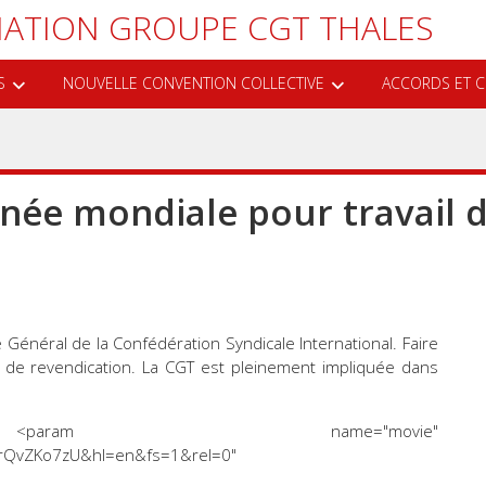
ATION GROUPE CGT THALES
S
NOUVELLE CONVENTION COLLECTIVE
ACCORDS ET C
rnée mondiale pour travail 
Général de la Confédération Syndicale International. Faire
de revendication. La CGT est pleinement impliquée dans
m name="movie"
_GrQvZKo7zU&hl=en&fs=1&rel=0"