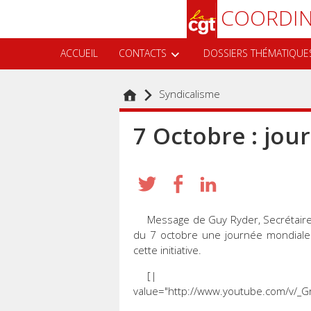
Aller
Recherche
COORDIN
au
contenu
principal
ACCUEIL
CONTACTS
DOSSIERS THÉMATIQUE
Syndicalisme
7 Octobre : jou
Message de Guy Ryder, Secrétaire 
du 7 octobre une journée mondiale 
cette initiative.
[| <para
value="http://www.youtube.com/v/