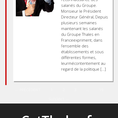
salariés du Groupe.
Monsieur le Président
Directeur Général, Depuis
plusieurs semaines
maintenant les salariés
du Groupe Thales en
Franceexpriment, dans
l’ensemble des
établissements et sous
différentes formes,
leurmécontentement au
regard de la politique […]
Posts
← PRÉCÉDENT
1
2
3
…
19
SUIVANT →
navigation