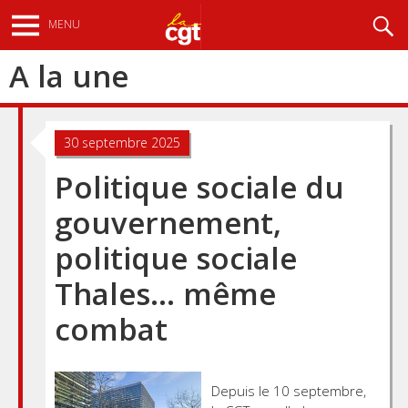
Aller
Recherche
MENU
au
contenu
A la une
principal
30 septembre 2025
Politique sociale du
gouvernement,
politique sociale
Thales… même
combat
Depuis le 10 septembre,